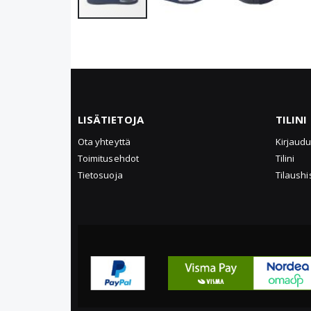
Skip
to
the
beginning
of
the
LISÄTIETOJA
TILINI
images
Ota yhteyttä
Kirjaud
gallery
Toimitusehdot
Tilini
Tietosuoja
Tilaushi