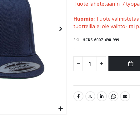
Tuote lähetetään n. 7 työpä
Huomio:
Tuote valmistetaan 
tuotteilla ei ole vaihto- tai
SKU
HCKS-6007-490-999