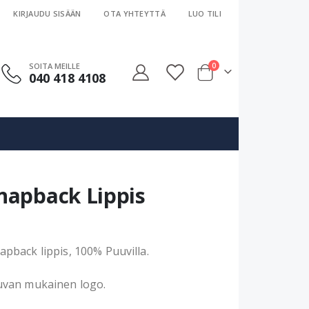
KIRJAUDU SISÄÄN
OTA YHTEYTTÄ
LUO TILI
tuotteet
SOITA MEILLE
0
040 418 4108
Cart
napback Lippis
pback lippis, 100% Puuvilla.
uvan mukainen logo.